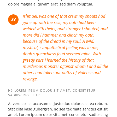
dolore magna aliquyam erat, sed diam voluptua.
Ishmael, was one of that crew; my shouts had
gone up with the rest; my oath had been
welded with theirs; and stronger I shouted, and
more did I hammer and clinch my oath,
because of the dread in my soul. A wild,
mystical, sympathetical feeling was in me;
Ahab's quenchless feud seemed mine. With
greedy ears I learned the history of that
murderous monster against whom I and all the
others had taken our oaths of violence and
revenge.
H6 LOREM IPSUM DOLOR SIT AMET, CONSETETUR
SADIPSCING ELITR
At vero eos et accusam et justo duo dolores et ea rebum.
Stet clita kasd gubergren, no sea takimata sanctus est sit
amet. Lorem ipsum dolor sit amet, consetetur sadipscing