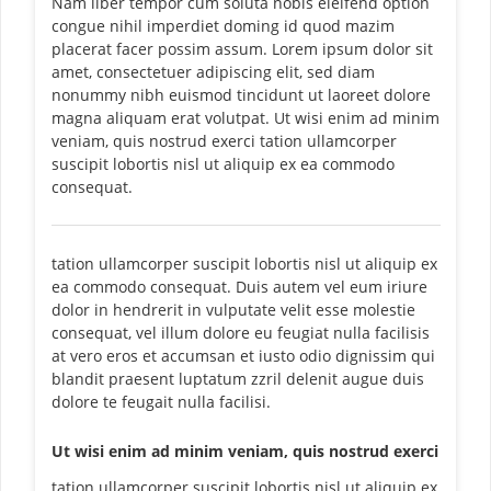
Nam liber tempor cum soluta nobis eleifend option
congue nihil imperdiet doming id quod mazim
placerat facer possim assum. Lorem ipsum dolor sit
amet, consectetuer adipiscing elit, sed diam
nonummy nibh euismod tincidunt ut laoreet dolore
magna aliquam erat volutpat. Ut wisi enim ad minim
veniam, quis nostrud exerci tation ullamcorper
suscipit lobortis nisl ut aliquip ex ea commodo
consequat.
tation ullamcorper suscipit lobortis nisl ut aliquip ex
ea commodo consequat. Duis autem vel eum iriure
dolor in hendrerit in vulputate velit esse molestie
consequat, vel illum dolore eu feugiat nulla facilisis
at vero eros et accumsan et iusto odio dignissim qui
blandit praesent luptatum zzril delenit augue duis
dolore te feugait nulla facilisi.
Ut wisi enim ad minim veniam, quis nostrud exerci
tation ullamcorper suscipit lobortis nisl ut aliquip ex